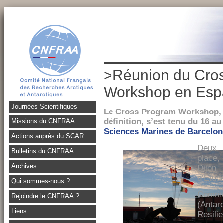
>Réunion du Cro
Workshop en Es
Journées Scientifiques
Le Cross Program Workshop, é
définition, s’est tenu du 16 au
Missions du CNFRAA
Sciences Marines de Barcelon
Actions auprès du SCAR
Deux 
Bulletins du CNFRAA
place,
Archives
Dijon
d’Etud
Qui sommes-nous ?
Comme
Rejoindre le CNFRAA ?
(Anta
Liens
Resilie