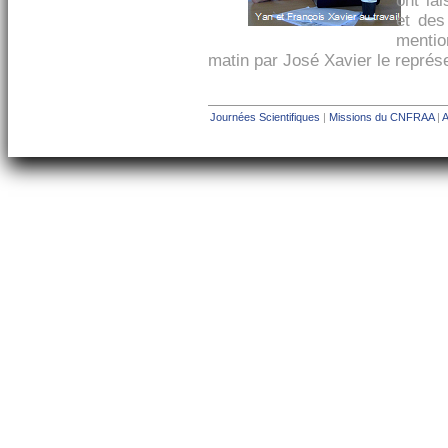
ont la
et des
mentio
matin par José Xavier le représe
Journées Scientifiques
|
Missions du CNFRAA
|
A